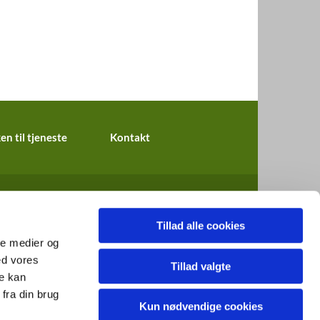
en til tjeneste
Kontakt
Tillad alle cookies
ale medier og
ed vores
Tillad valgte
re kan
fra din brug
Kun nødvendige cookies