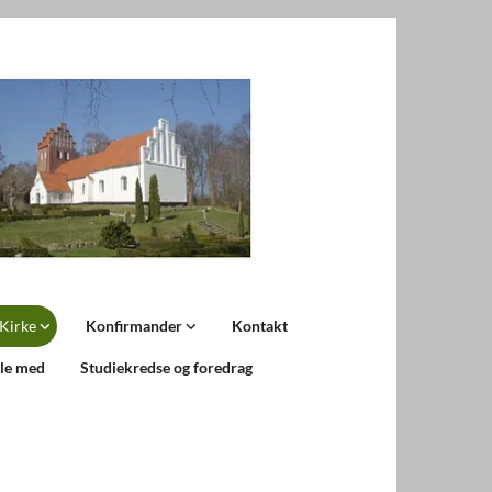
 Kirke
Konfirmander
Kontakt
ale med
Studiekredse og foredrag