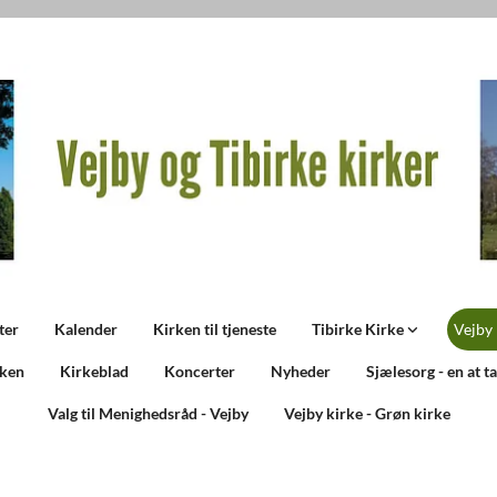
ter
Kalender
Kirken til tjeneste
Tibirke Kirke
Vejby
rken
Kirkeblad
Koncerter
Nyheder
Sjælesorg - en at t
Valg til Menighedsråd - Vejby
Vejby kirke - Grøn kirke