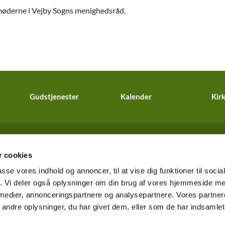
 møderne i Vejby Sogns menighedsråd.
Gudstjenester
Kalender
Kirk
Tibirke og Vejby Sogne · Kirkebakken 4, 3210 Vejby

 cookies
info@vejbykirke.dk
passe vores indhold og annoncer, til at vise dig funktioner til soci
fik. Vi deler også oplysninger om din brug af vores hjemmeside m
 medier, annonceringspartnere og analysepartnere. Vores partne
Kontakt
Cookiepolitik
Tilgængelighedserklæring
ndre oplysninger, du har givet dem, eller som de har indsamlet 