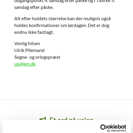
udgangspunkt 4. søndag efter påske og i Tibirke 5.
søndag efter påske.
Alt efter holdets størrelse kan der muligvis også
holdes konfirmationer om lørdagen. Det er dog
endnu ikke fastlagt.
Venlig hilsen
Ulrik Pilemand
Sogne- og orlogspræst
up@km.dk
Et ord på vejen
