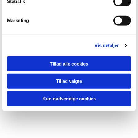
k
Statistik
e
v
Marketing
Konfirmationer
a

l
g
Vis detaljer
Tillad alle cookies
Tillad valgte
Kun nødvendige cookies