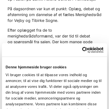
På dagsordnen var kun et punkt: Oplæg, debat og
afstemning om dannelse af et fælles Menighedsråd
for Vejby og Tibirke Sogne.
Efter oplægget fra de to
menighedsrådsformænd, var der tid til debat
og spørgsmål fra salen. Der kom mange gode
indlæg, ligesom mindretallet fra Tibirke
Menighedsråd, som er imod en sammenlægning,
også fremførte deres synspunkter.
Denne hjemmeside bruger cookies
Herefter var det tid til den endelig afstemning, der
faldt således ud:
Vi bruger cookies til at tilpasse vores indhold og
annoncer, til at vise dig funktioner til sociale medier og til
Vejby
at analysere vores trafik. Vi deler også oplysninger om
40 stemmer for sammenlægning af Menighedsråd
din brug af vores hjemmeside med vores partnere inden
5 stemmer imod sammenlægning af Menighedsråd
for sociale medier, annonceringspartnere og
analysepartnere. Vores partnere kan kombinere disse
Tibirke