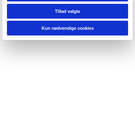
Du vil måske også kunne
Tillad valgte
lide...
Kun nødvendige cookies