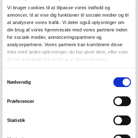
Vi bruger cookies til at tilpasse vores indhold og
annoncer, til at vise dig funktioner til sociale medier og til
at analysere vores trafik. Vi deler også oplysninger om
din brug af vores hjemmeside med vores partnere inden
for sociale medier, annonceringspartnere og
analysepartnere. Vores partnere kan kombinere disse
data med andre oplysninger, du har givet dem, eller som
de har indsamlet fra din brug af deres tjenester.
S
Nødvendig
a
m
t
Præferencer
y
Du vil måske også kunne
k
lide...
k
Statistik
e
v