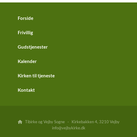
Forside
Frivillig
Gudstjenester
Kalender
Kirken til tjeneste
Kontakt
Tibirke og Vejby Sogne · Kirkebakken 4, 3210 Vejby

info@vejbykirke.dk