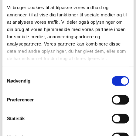
Vi bruger cookies til at tilpasse vores indhold og
annoncer, til at vise dig funktioner til sociale medier og til
at analysere vores trafik. Vi deler også oplysninger om
din brug af vores hjemmeside med vores partnere inden
for sociale medier, annonceringspartnere og
analysepartnere. Vores partnere kan kombinere disse
data med andre oplysninger, du har givet dem, eller som
de har indsamlet fra din brug af deres tjenester.
S
Nødvendig
a
m
t
Præferencer
y
Du vil måske også kunne
k
lide...
k
Statistik
e
v