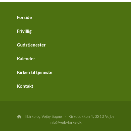
Forside
Frivillig
Gudstjenester
Kalender
Kirken til tjeneste
Kontakt
Tibirke og Vejby Sogne · Kirkebakken 4, 3210 Vejby

info@vejbykirke.dk