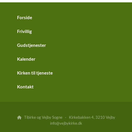
Forside
Frivillig
Gudstjenester
Kalender
Kirken til tjeneste
Kontakt
Tibirke og Vejby Sogne · Kirkebakken 4, 3210 Vejby

info@vejbykirke.dk