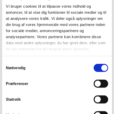
Vi bruger cookies til at tilpasse vores indhold og
annoncer, til at vise dig funktioner til sociale medier og til
at analysere vores trafik. Vi deler også oplysninger om
din brug af vores hjemmeside med vores partnere inden
for sociale medier, annonceringspartnere og
analysepartnere. Vores partnere kan kombinere disse
data med andre oplysninger, du har givet dem, eller som
de har indsamlet fra din brug af deres tjenester.
S
Nødvendig
a
m
t
Præferencer
y
Du vil måske også kunne
k
lide...
k
Statistik
e
v