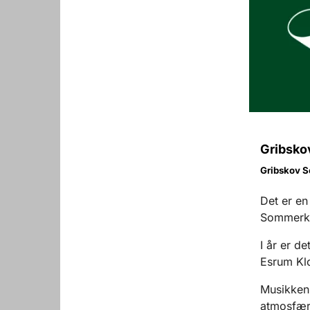
Gribskov
Gribskov S
Det er en
Sommerko
I år er d
Esrum
Klo
Musikken
atmosfære