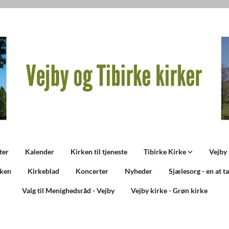
ter
Kalender
Kirken til tjeneste
Tibirke Kirke
Vejby
rken
Kirkeblad
Koncerter
Nyheder
Sjælesorg - en at t
Valg til Menighedsråd - Vejby
Vejby kirke - Grøn kirke