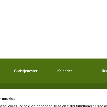
Gudstjenester
Kalender
Kirk
Tibirke og Vejby Sogne · Kirkebakken 4, 3210 Vejby

 cookies
info@vejbykirke.dk
passe vores indhold og annoncer, til at vise dig funktioner til soci