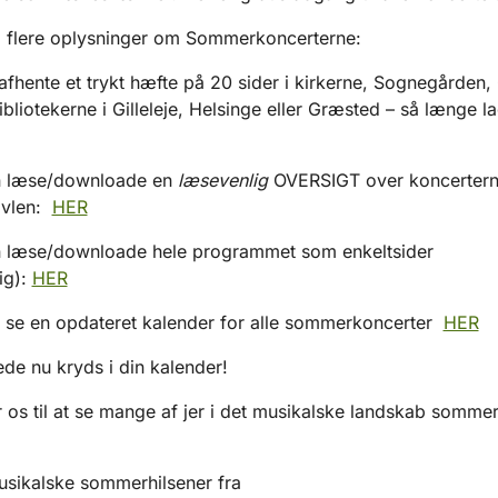
å flere oplysninger om Sommerkoncerterne:
 afhente et trykt hæfte på 20 sider i kirkerne, Sognegården,
bibliotekerne i Gilleleje, Helsinge eller Græsted – så længe l
n læse/downloade en
læsevenlig
OVERSIGT over koncerterne 
avlen:
HER
n læse/downloade hele programmet som enkeltsider
ig):
HER
 se en opdateret kalender for alle sommerkoncerter
HER
ede nu kryds i din kalender!
 os til at se mange af jer i det musikalske landskab somme
sikalske sommerhilsener fra