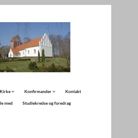
 Kirke
Konfirmander
Kontakt
ale med
Studiekredse og foredrag