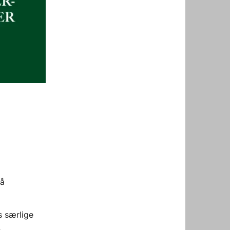
på
s særlige
.