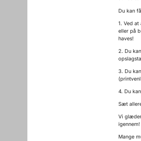
Du kan f
1. Ved at
eller på 
haves!
2. Du ka
opslagst
3. Du ka
(printvenl
4. Du kan
Sæt aller
Vi glæder
igennem!
Mange mu