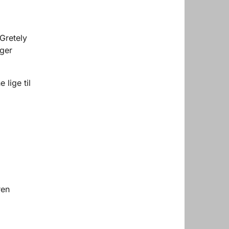
 Gretely
ager
lige til
ren