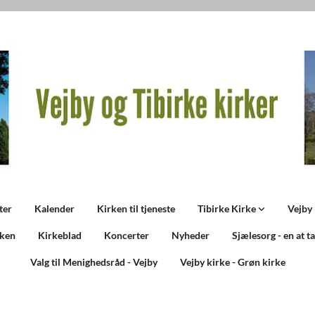
ter
Kalender
Kirken til tjeneste
Tibirke Kirke
Vejby
rken
Kirkeblad
Koncerter
Nyheder
Sjælesorg - en at t
Valg til Menighedsråd - Vejby
Vejby kirke - Grøn kirke