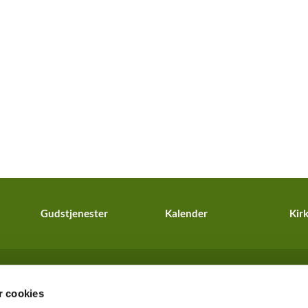
Gudstjenester
Kalender
Kirk
Tibirke og Vejby Sogne · Kirkebakken 4, 3210 Vejby

 cookies
info@vejbykirke.dk