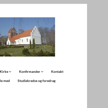
 Kirke
Konfirmander
Kontakt
ale med
Studiekredse og foredrag