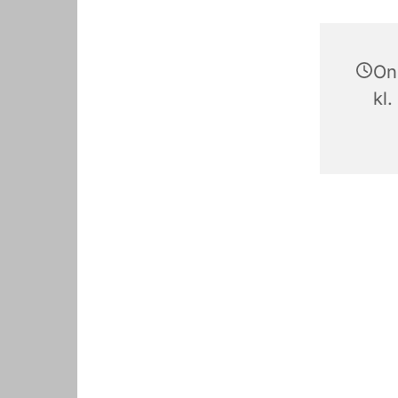
On
kl.