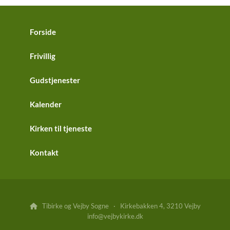
Forside
Frivillig
Gudstjenester
Kalender
Kirken til tjeneste
Kontakt
Tibirke og Vejby Sogne · Kirkebakken 4, 3210 Vejby

info@vejbykirke.dk