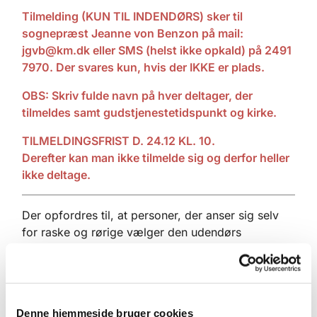
Tilmelding (KUN TIL INDENDØRS) sker til
sognepræst Jeanne von Benzon på mail:
jgvb@km.dk
eller SMS (helst ikke opkald) på 2491
7970. Der svares kun, hvis der IKKE er plads.
OBS: Skriv fulde navn på hver deltager, der
tilmeldes samt gudstjenestetidspunkt og kirke.
TILMELDINGSFRIST D. 24.12 KL. 10.
Derefter kan man ikke tilmelde sig og derfor heller
ikke deltage.
Der opfordres til, at personer, der anser sig selv
for raske og rørige vælger den udendørs
julegudstjeneste så de ældre og mere udfordrede
får gavn af den indendørs gudstjeneste.
UDENDØRS GUDSTJENESTER UDEN TILMELDING
Denne hjemmeside bruger cookies