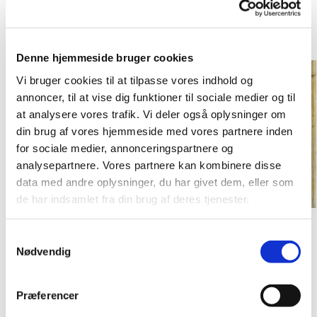
disciple. Der er ingen prædiken denne dag, men
god tid til fordybelse og refleksion over det sidste
måltid og nadverens betydning.
Denne hjemmeside bruger cookies
Vi bruger cookies til at tilpasse vores indhold og
annoncer, til at vise dig funktioner til sociale medier og til
at analysere vores trafik. Vi deler også oplysninger om
din brug af vores hjemmeside med vores partnere inden
for sociale medier, annonceringspartnere og
analysepartnere. Vores partnere kan kombinere disse
data med andre oplysninger, du har givet dem, eller som
de har indsamlet fra din brug af deres tjenester.
Den Sidste Nadver malet af Stefano di Giovanni.
Kilde: Wikimedia Commons.
S
Nødvendig
a
m
t
Præferencer
y