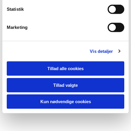
k
k
Statistik
e
v
Marketing
Du vil måske også kunne
a
lide...
l
g
Vis detaljer
Tillad alle cookies
Tillad valgte
Kun nødvendige cookies