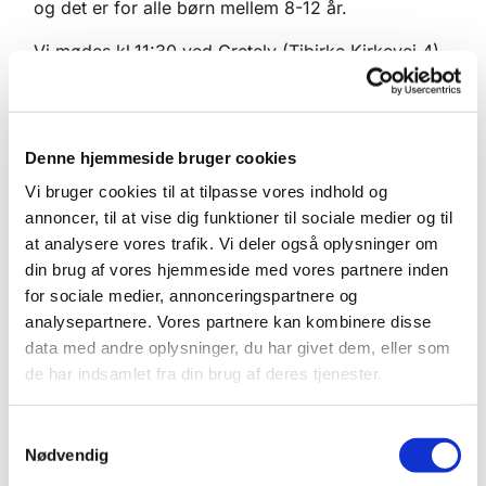
og det er for alle børn mellem 8-12 år.
Vi mødes kl.11:30 ved Gretely (Tibirke Kirkevej 4).
Her snitter vi vandrestave og hilser på
naturvejleder Niels Henriksen, som har lagt ruten
og skal være vores guide på turen.
Denne hjemmeside bruger cookies
Niels er også en af folkene bag “Esrum-
Vi bruger cookies til at tilpasse vores indhold og
Tisvildevejen” og en garvet pilgrimsvandrer.
annoncer, til at vise dig funktioner til sociale medier og til
at analysere vores trafik. Vi deler også oplysninger om
Undervejs på ruten kommer vi forbi
din brug af vores hjemmeside med vores partnere inden
Rabarbergården i Holløse, hvor vi holder en
for sociale medier, annonceringspartnere og
velfortjent pause. Vi slutter ca. kl.15 i Vejby, hvor vi
analysepartnere. Vores partnere kan kombinere disse
skal en tur op i kirketårnet og nyde udsigten.
data med andre oplysninger, du har givet dem, eller som
de har indsamlet fra din brug af deres tjenester.
Kom og vær med - Det bliver fedt!
Hilsen fra Rikke & Trine
S
(Minikonfirmandundervisere i hhv.
Nødvendig
a
Helsinge/Ramløse og Vejby/Tibirke)
m