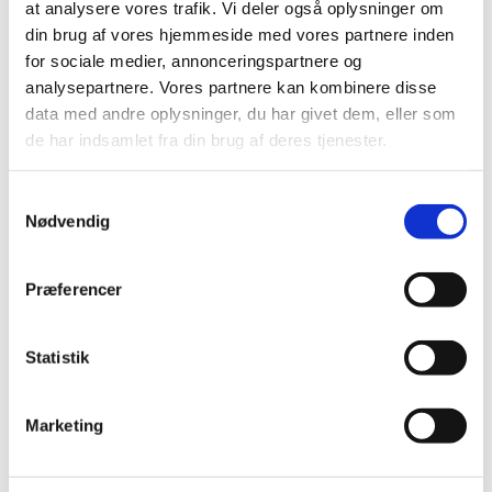
at analysere vores trafik. Vi deler også oplysninger om
sammen kan hilse det nye år velkommen.
din brug af vores hjemmeside med vores partnere inden
for sociale medier, annonceringspartnere og
Så blive endelig hængende lidt og hils på præst,
analysepartnere. Vores partnere kan kombinere disse
personale og resten af menigheden.
data med andre oplysninger, du har givet dem, eller som
de har indsamlet fra din brug af deres tjenester.
S
Nødvendig
a
m
Du vil måske også kunne
t
lide...
Præferencer
y
k
k
Statistik
e
v
Marketing
a
l
g