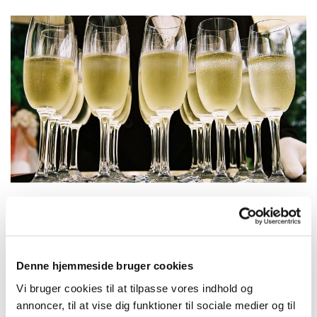
Velkommen til det nye år - Søndag d. 8.
januar
Søndag d. 8. januar vil der både efter
Denne hjemmeside bruger cookies
gudstjenesten i Vejby kl. 9.00 og efter
Vi bruger cookies til at tilpasse vores indhold og
gudstjenesten kl. 10.30 i Tibirke blive serveret et
annoncer, til at vise dig funktioner til sociale medier og til
glas bobler og et stykke kransekage, så vi