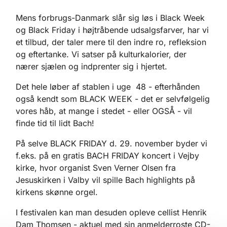
Mens forbrugs-Danmark slår sig løs i Black Week
og Black Friday i højtråbende udsalgsfarver, har vi
et tilbud, der taler mere til den indre ro, refleksion
og eftertanke. Vi satser på kulturkalorier, der
nærer sjælen og indprenter sig i hjertet.
Det hele løber af stablen i uge 48 - efterhånden
også kendt som BLACK WEEK - det er selvfølgelig
vores håb, at mange i stedet - eller OGSÅ - vil
finde tid til lidt Bach!
På selve BLACK FRIDAY d. 29. november byder vi
f.eks. på en gratis BACH FRIDAY koncert i Vejby
kirke, hvor organist Sven Verner Olsen fra
Jesuskirken i Valby
vil spille Bach highlights på
kirkens skønne orgel.
I festivalen kan man desuden opleve cellist Henrik
Dam Thomsen - aktuel med sin anmelderroste CD-