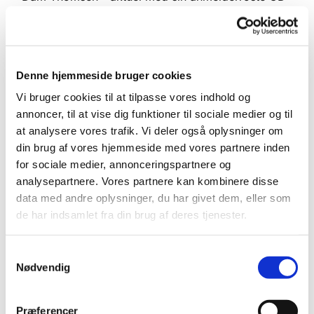
udgivelse med Bachs samlede cellosuiter,
Danmarks førende organist Bine Bryndorf spille
orgelværker af Bach suppleret af orgelmusik af
vores hjemlige 80-års komponist-fødselar, Niels la
Denne hjemmeside bruger cookies
Cour, vokalensemblet Theatre of Voices opføre to
af Bachs motetter, og den eksperimenterende,
Vi bruger cookies til at tilpasse vores indhold og
prisbelønnede musiker og komponist Josefine
annoncer, til at vise dig funktioner til sociale medier og til
Opsahl spille egne værker inspireret af J. S. Bach.
at analysere vores trafik. Vi deler også oplysninger om
din brug af vores hjemmeside med vores partnere inden
Læs meget mere om de enkelt arrangementer og
for sociale medier, annonceringspartnere og
koncerter på
www.bachweek.dk
, hvorfra der også
analysepartnere. Vores partnere kan kombinere disse
kan købes billetter.
data med andre oplysninger, du har givet dem, eller som
de har indsamlet fra din brug af deres tjenester.
Selvfølgelig findes også hele programmet her på
kirkernes hjemmeside - Tjek menupunktet
S
'Koncerter' og læs meget mere.
Nødvendig
a
Michael Bojesen, organist i Vejby og Tibirke kirker
m
- og initiativtager og kunstnerisk ansvarlig for
t
Præferencer