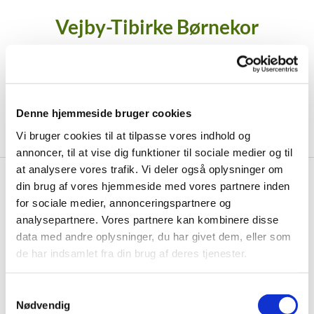
Vejby-Tibirke Børnekor
Der er lige for tiden desværre ikke et
børnekor i Vejby-Tibirke.
Denne hjemmeside bruger cookies
Vi bruger cookies til at tilpasse vores indhold og
annoncer, til at vise dig funktioner til sociale medier og til
at analysere vores trafik. Vi deler også oplysninger om
din brug af vores hjemmeside med vores partnere inden
for sociale medier, annonceringspartnere og
Børnekor

analysepartnere. Vores partnere kan kombinere disse
data med andre oplysninger, du har givet dem, eller som
de har indsamlet fra din brug af deres tjenester.
S
Nødvendig
a